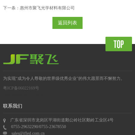
下一条：惠州市聚飞光学材料有限公司
返回列表
为实现“成为令人尊敬的世界级优秀企业”的伟大愿景而不懈努力。
粤ICP备06022169号
深圳网站建设 : 沙漠风
联系我们
广东省深圳市龙岗区平湖街道鹅公岭社区鹅岭工业区4号
0755-29632290/0755-23678550
sales@jfled.com.cn