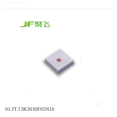
01.JT.13K3030F65N10